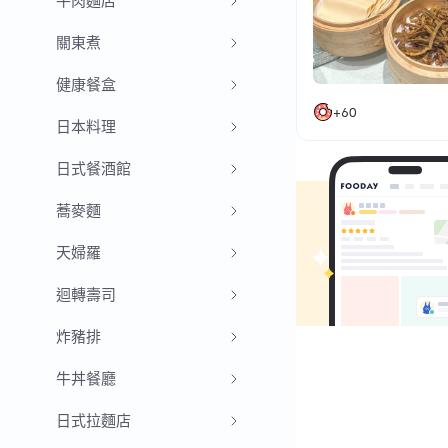
牛肉麵店
🔱 小龍蝦🦞
最近又到了小龍蝦的
關東煮
😂😂😂 這道普普
健康餐盒
總的來說，菜品不錯
+
60
日本料理
日式餐酒館
蕎麥麵
天婦羅
迴轉壽司
炸豬排
牛丼餐廳
日式拉麵店