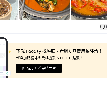
季節，我們各點了兩斤十三香（辣）與蒜香的小龍蝦，平心而論，
，服務很好，環境乾淨，來淮安旅遊強烈推薦前來用餐哦！
下載 Fooday 找餐廳、看網友真實用餐評論！
新戶加碼獲得免費相機及 30 FOOD 點數！
開 App 查看完整內容