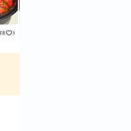
龍蝦不大
留言
3