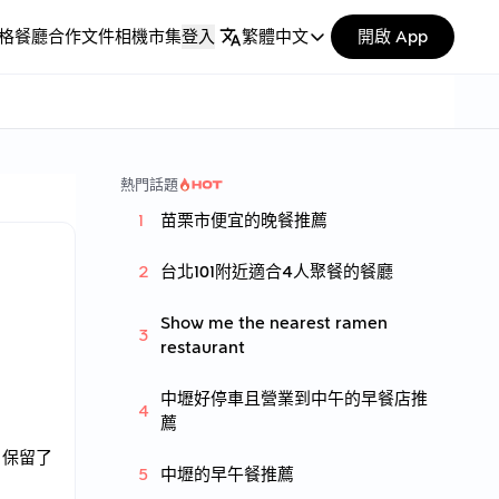
格
餐廳合作
文件
相機市集
登入
繁體中文
開啟 App
熱門話題
苗栗市便宜的晚餐推薦
台北101附近適合4人聚餐的餐廳
Show me the nearest ramen
restaurant
中壢好停車且營業到中午的早餐店推
薦
，保留了
中壢的早午餐推薦