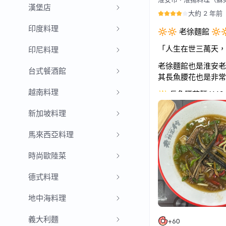
漢堡店
大約 2 年前
印度料理
🔆🔆 老徐麵館 🔆
「人生在世三萬天，
印尼料理
老徐麵館也是淮安老
台式餐酒館
其長魚腰花也是非常
越南料理
🔱 長魚腰花麵 ¥48
長魚，也就是台灣所
新加坡料理
香味很足，火候也掌
🔱 紅燒牛肉麵 ¥30
馬來西亞料理
大塊的牛肉，滷的
時尚歐陸菜
另外還有免費的無糖
德式料理
自己感覺色香味比老
的。 百度地圖上的
地中海料理
來嘗試嘗試這家麵館
義大利麵
+
60