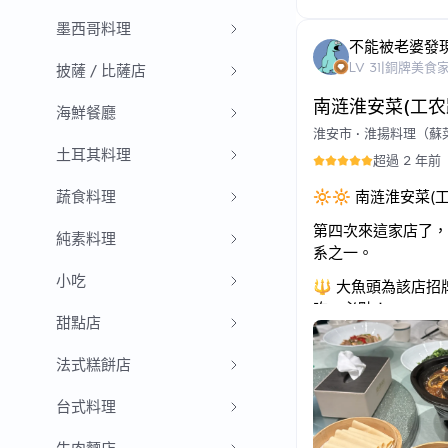
墨西哥料理
不能被老婆發
LV
31
|
銅牌美食
披薩 / 比薩店
南涟淮安菜(工农
海鮮餐廳
淮安市
•
淮揚料理（蘇
土耳其料理
超過 2 年前
蔬食料理
🔆🔆 南涟淮安菜(工
第四次來這家店了，
純素料理
系之一。
小吃
🔱 大魚頭為該店
吃。必點！
甜點店
🔱 長魚軟兜，也
法式糕餅店
外，還有烤黃鱔魚骨
🔱 五花肉選用的
台式料理
🔱 銀魚蒸蛋，有