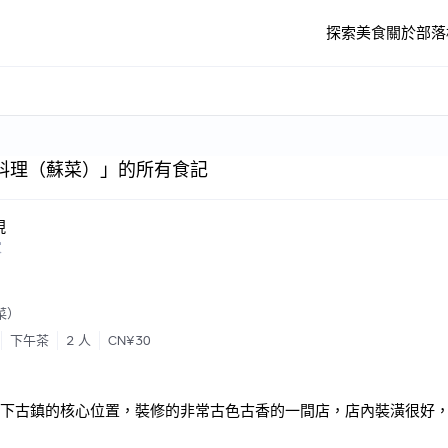
探索美食
關於
部落
料理（蘇菜）」的所有食記
現
家
菜）
下午茶
2 人
CN¥30
下古鎮的核心位置，裝修的非常古色古香的一間店，店內裝潢很好