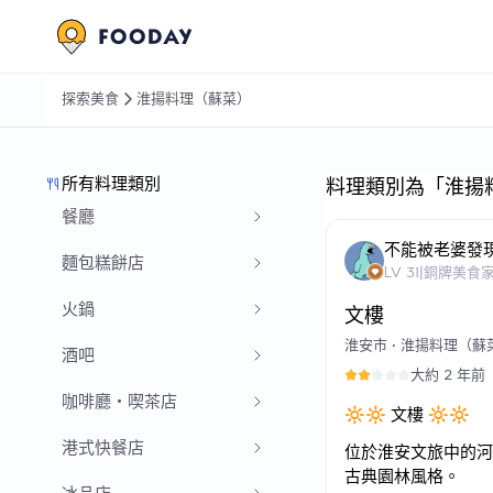
探索美食
淮揚料理（蘇菜）
所有料理類別
料理類別為「淮揚
餐廳
不能被老婆發
麵包糕餅店
LV
31
|
銅牌美食
火鍋
文樓
淮安市
•
淮揚料理（蘇
酒吧
大約 2 年前
咖啡廳・喫茶店
🔆🔆 文樓 🔆🔆
港式快餐店
位於淮安文旅中的河
古典園林風格。