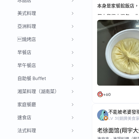
冰品店
本身是家餐館飯店，
美式料理
個人覺得大湯包，非
湯包被隨意的裝在一
亞洲料理
一根吸管戳下去，用力
燒烤店
看過小當家的都知道
裡面空空如也。。。
早餐店
不過包湯包的廚房也
早午餐店
又或許他其他菜品很
自助餐 Buffet
¥30，湯包，真的只
湘菜料理（湖南菜）
+
60
家庭餐廳
不能被老婆發
速食店
LV
31
|
銅牌美食
老徐面馆(翔宇大
法式料理
淮安市
•
淮揚料理（蘇