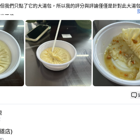
但我們只點了它的大湯包，所以我的評分與評論僅僅是針對此大湯
常不值….
次性塑膠盒中，從出場就注定了他的失敗 哈哈
吸幾口，就是湯包味呀....
，小當家的大湯包是裝入一頭豬的宇宙無敵大湯包，C完後輕輕打開
 湯包裡面的絞肉呢？啥也沒有，就真的包子皮包湯...
是開放式廚房，至少乾淨。
好吃，因為一直有人進來，只是我們沒有辦法好好細細品嚐罷了。
能給2分。。。 囧rz
現
家
道店)
菜）