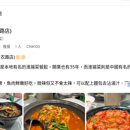
現
家
路店)
菜）
晚餐
1 人
CN¥100
农路店)🔆🔆
是本地有名的淮揚菜餐館，開業也有35年，而淮揚菜則是中國有名
招牌，魚肉鮮嫩好吃，微辣但又不會太辣，可以配上麵包去沾湯汁，更
就是我們所謂的鱔魚，是淮安的經典特色菜，滑而不膩，很好入口。除
，包入豆皮吃很有意思 😋 必點！
是黒豬肉，油花飽滿，肉質扎實，是非常好的東坡肉！ 👍
點類似我們的「姆拉魚」蒸蛋，熱量不高，很適合減肥人士入口