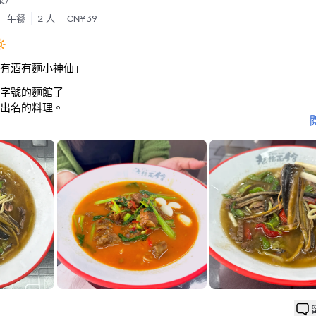
午餐
2 人
CN¥39

有酒有麵小神仙」
字號的麵館了
出名的料理。
謂的黃鱔，先是經過爆炒後，加入腰花，同為澆頭，淋上麵湯。
握的很好，很有鍋氣，吃得非常的舒服😌！
十方入味，再配上麵條，一碗經典的紅燒牛肉麵就此完成✅
豆漿，熬的挺濃了，豆味很足，喝不慣的人旁邊也有砂糖讓你自己
淮城好，長魚炒的真的不錯，也很嫩，一問才知道老闆以前給政府
分數只有3.6分，我認為是嚴重低估了～ 推薦有來河下古鎮的家人們
哦！