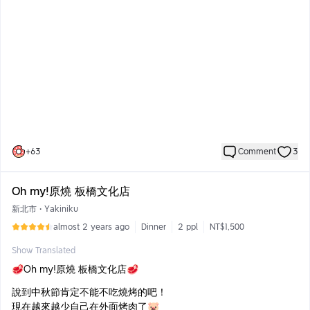
蝦滑用料實在有吃到滿滿的蝦子🦐
大面窗通病🫠🫠🫠
▫️麻辣小麵$128
天粋 刺身．天ぷら專門店離三井蠻近的
麵條下鍋煮一分鐘，淋上特殊麻辣醬汁🥣
主要販售生魚片丼飯、握壽司、天麩羅、壽司卷、烤物
花椒香氣濃 會想要一口一口接著吃的那種
店內共兩層樓，採光很好中午來超適合🌞
▫️私藏酸梅湯$128
環境也很新，蠻舒適，有吧台和桌面座位
自家釀製的酸梅湯，一壺2-4人份
這次沒有訂位只剩一樓吧台座位了！
麻辣鍋一定要配酸梅湯啊🍹
生意蠻不錯的有需要桌面平台記得先定位
▫️劍旗鮭魚親子丼$520
喜歡炙燒風味的朋友這道可點起來這一道
生魚片切的有厚度，吃起來不會空虛～
+
63
Comment
3
一口下去真的是滿足感十足
飯是醋飯，選用台東池上米🍚
Oh my!原燒 板橋文化店
酸度的部分我覺得剛剛好不會太過也不會太少
山葵和薑都放在丼飯中 不喜歡的提前跟老闆說！
新北市
•
Yakiniku
almost 2 years ago
Dinner
2 ppl
NT$1,500
▫️海膽穴子比目魚丼$560
女友超級愛海膽！看到有海膽基本上都會點
Show Translated
比目魚意外蠻厚的，很少吃到這麼厚的比目魚通常都薄薄的
🥩Oh my!原燒 板橋文化店🥩
海膽甜度中等，丼飯的玉子燒不會太甜吃起來非常滿意
說到中秋節肯定不能不吃燒烤的吧！
現在越來越少自己在外面烤肉了🐷