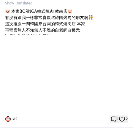
Show Translated
🐷 本家BORNGA韓式燒肉 敦南店🐷
有沒有跟我一樣非常喜歡吃韓國烤肉的朋友啊🧑‍🤝‍🧑
這次推薦一間韓國來台開的韓式燒肉店 本家
再韓國無人不知無人不曉的白老師白種元
以品味為根基創立的品牌
餐飲的部分非常多樣化 不止滿足韓國饕客的味蕾
也接軌國際世界各地愛好韓式料理的朋友
因為他們的套餐都有牛
所以這次採用單點的模式
點的蜜醬豬肋排🐷
本身已經有先醃製過味道偏鹹
所以不用再額外加任何醬其實就很夠味了
豬五花🥩
豬五花吃韓國烤肉不可能不點的吧
肉的部分我覺得口感很讚 但就是偏肥
但豬五花本身就是比較肥的
可以搭配一些泡菜 蒜頭🧄 生菜🥬一起吃會很爽
+
62
1
2
蜂巢豬五花🐝
經過韓式特定刀法在炭火上均勻受熱