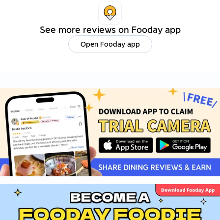
吃起來口感跟一般豬五花有差別
我也蠻喜歡的搭配菜盤超級爽口
還點了一個大將豆腐煲
See more reviews on Fooday app
吃起來我覺得味道很濃郁料的部分也蠻多的
Open Fooday app
非常之推薦這個必點
他們的小菜是可以無限制續的吃完都可以在點
但生菜盤就不能了請不要吃太快😂