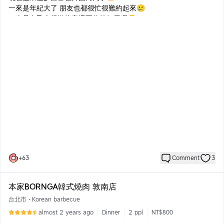
一來是年紀大了 朋友也都很忙很難約起來🥲
二來是自己也很懶烤完還要收拾好累喔😔
所以每年中秋節幾乎都是跟女朋友🧑‍🤝‍🧑來烤肉店過
這次來吃王品旗下的原燒🫅
只能說王品不愧是台灣第一大飲食品牌
旗下餐飲的素質都還是有的
這次點的是純豬肉套餐
肉的部分我覺得非常的足夠
有一隻大隻的戰斧豬排 店員會協助代考
豬五花肉、松阪豬肉、櫻桃鴨胸（鴨胸還蠻厚的不是薄薄的那
種）、還有另一盤五花加松阪
肉量十分充足吃的非常半夜
不過之前石鍋拌飯我記得有韓式泡菜豬肉口味的
這次不知道為什麼沒了 肉也是變成肉末那種有點可惜
+
63
Comment
3
前菜會有兩個醃製過的食材也不錯吃推薦
吃烤肉生菜🥬是必不可少的還有泡菜也是
本家BORNGA韓式燒肉 敦南店
有的店家都會需要額外加錢
原燒不用額外加錢可以一直續超級加分
台北市
•
Korean barbecue
最後用紅豆紫米粥跟冰淇淋聖誕做最後收尾
almost 2 years ago
Dinner
2 ppl
NT$800
滿足的一天