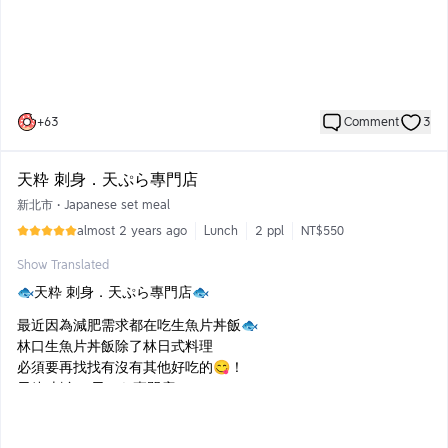
麻辣湯 採用四川當地藤椒、二荊條、
大紅袍燈籠椒等頂級辣椒搭配郫縣豆瓣醬🌶️
辣度我覺得適中非常剛好
豆腐鴨血可以無限續吃爽爽
「酸菜白肉」酸菜可以續加超級加分
+
63
Comment
3
▫️月見滑牛$368
牛肉醃製過後和生蛋黃攪拌後下鍋🥚
是蠻多人都會點的一道菜
天粋 刺身．天ぷら專門店
新北市
•
Japanese set meal
▫️浴火酒香炙燒豚$368
使用米酒點火使肉肉有酒香後直接下鍋煮
almost 2 years ago
Lunch
2 ppl
NT$550
不建議煮太久，酒香味煮太久會揮發
Show Translated
怕酒味的也可以煮久一點
🐟天粋 刺身．天ぷら專門店🐟
▫️西班牙頂級松阪豬$398
松阪豬吃起來口感非常讚 我很喜歡
最近因為減肥需求都在吃生魚片丼飯🐟
▫️多吃菜拼盤$198
林口生魚片丼飯除了林日式料理
喜歡吃菜的一定要點這個多種蔬菜一次滿足
必須要再找找有沒有其他好吃的😋！
▫️丸子五兄弟$128
天粋 刺身．天ぷら專門店
五種不同的丸子滿足 想要都吃到的你！
內裝和環境都很不錯個人覺得氣氛非常好
▫️明太子蝦滑$228
採光也超級讚 只是有點熱就是了