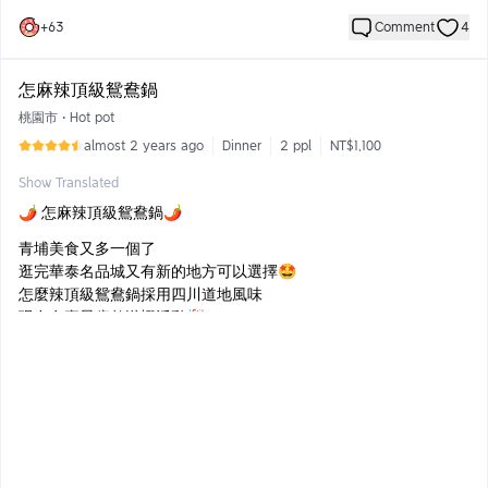
特選瀨戶內海播磨灘牡蠣，新鮮無腥味🦪
+
63
Comment
4
熟度煎的剛剛好，配上荷蘭醬
上面點綴了魚子醬，看起來超級豪華
很少吃到沒有腥味的牡蠣 必須給過
怎麻辣頂級鴛鴦鍋
桃園市
•
Hot pot
▫️南非活鮑 松露波特醬
南非活鮑使用白蘭地悶煎後加入松露波特醬
almost 2 years ago
Dinner
2 ppl
NT$1,100
吃到一整顆鮑魚很幸福，鮑魚的口氣和內臟都有專業的處理🧑🏻‍🍳
Show Translated
很喜歡他們的醬汁吃起來口感超搭
🌶️ 怎麻辣頂級鴛鴦鍋🌶️
▫️烏魚子凱薩沙拉
現刨的烏魚子加上帕達諾起司片的醇厚香氣
青埔美食又多一個了
讓這盤凱撒沙拉變得好豐富🥙
逛完華泰名品城又有新的地方可以選擇🤩
起司片煎的好像很像一片紙口感超級特別
怎麼辣頂級鴛鴦鍋採用四川道地風味
現在有壽星歲數送蝦活動🎉
幾歲送幾隻！超級適合帶長輩來🦐
店內共兩層樓，一進門就有挑高設計很氣派
有包廂座位和一般座位
餐廳無倫用餐區或是廁所都很乾淨舒適👍🏻
有紙本菜單，菜色以單點為主～
沾醬採自助式，旁邊就有洗手台，方便貼心的設計！