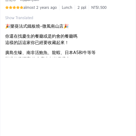
almost 2 years ago
Lunch
2 ppl
NT$1,500
Show Translated
🎉樂葵法式鐵板燒-微風南山店🎉
你還在找慶生的餐廳或是約會的餐廳嗎
這樣的話這家你已經要收藏起來！
廣島生蠔、南非活鮑魚、龍蝦、日本A5和牛等等
裝潢超級漂亮 約會慶生都超級適合
價錢也很不錯CO值極高
▫️北海道干貝金沙南瓜湯
湯底由蛤蠣與雞骨熬煮至乳白色🫕
炙後的北海道干貝外酥內嫩
吃起來口感很好
▫️豆酥比目魚 味噌豆乳醬
採用法式烹飪手法並融合多種秋日豐收的豆類食材～
配上煎的香脆的比目魚，口感細緻🐟
吃得非常開心
▫️日本蠔魚子蕈菇 海膽荷蘭醬