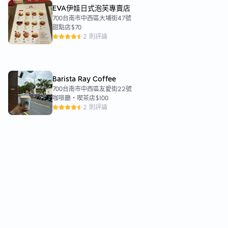
EVA伊娃日式泡芙專賣店
700台南市中西區大埔街47號
甜點店
$70
2 則評論
Barista Ray Coffee
700台南市中西區友愛街22號
咖啡廳・喫茶店
$100
2 則評論