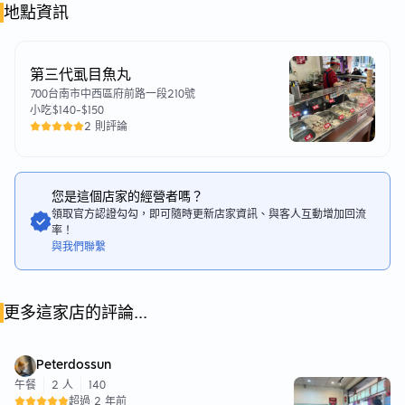
地點資訊
第三代虱目魚丸
700台南市中西區府前路一段210號
小吃
$140
-
$150
2 則評論
您是這個店家的經營者嗎？
領取官方認證勾勾，即可隨時更新店家資訊、與客人互動增加回流
率！
與我們聯繫
更多這家店的評論...
Peterdossun
午餐
2 人
140
超過 2 年前