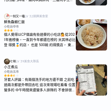
丁後滷製，肥瘦各半，軟嫩不膩口，搭配香菜
滋味樸實，許多高雄在地人必定會推薦的店
家，用餐時段人潮會多一些，需要排隊點餐。
一刻又一嗑
LV
32
銅牌美食家
橋仔頭黃家肉燥飯位於橋南路上，附近是熱鬧
鮮魚鱻蝦仁飯
的商圈不太好停車，旁邊有農會停車場每小時1
小吃
台中市
00，我是覺得有點太貴了XDD 黃家肉燥飯透天
個人覺得以CP值論有些過譽的小吃店💁從202
店面，環境很寬敞，騎樓店內有一些座位和排
1年進榜後，一直到今年都還在榜的 米其林必比
隊點餐區，內用空間4張雙人桌、4張四人桌，
登 得獎🏅的店， 也是 500碗 的得獎店， 東西
空間不會狹小擁擠，不管是朋友聚餐吃飯或是
是好吃，但價格算起來也很驚人💸 🙅‍♀️不推薦一
家庭出遊吃飯都挺方便的，餐具和調味料區採
人來吃， 多人一起享用，餐費才比較能平均分
自取的方式。 黃家肉燥飯菜單如下：招牌肉燥
開🙆‍♂️， 就連我們3人吃這樣一套要$485，
七咪
LV
39
美食大隊長
飯、肉羹飯和麵類、各類湯品、燙青菜、綜合
（而且沒有吃到很飽） 平均$162/人左右，都
小王煮瓜
切料時價，價格落在30-65分大小碗，經濟實
讓我覺得有點貴桑桑🥲 雖然每天看他排隊的人
小吃
台北市
惠的價格。 開吃 肉燥飯 +半熟蛋包飯 (小) 💰4
潮不斷、店內總是有人候位，但真的不是一間
0 肉燥飯上會鋪香菜，如果不喜歡吃香菜的記
牙套人評論：有兩個洗手的地方還不錯 之前吃
我願意推薦or天天來的店。 會推薦， 可能就是
得要跟店家說，黃家最招牌的部分就是半熟的
過兩次都是外帶回去吃 這次來現場吃看看 位置
因為它拿過必比登，也進了500碗， 日常帶碗
荷包蛋，當金黃熱的蛋液緩緩流出，和切丁的
蠻多的 中午時間來還蠻多人排隊的 不會排很久
蝦仁飯還行，但要完整用一餐…… 可能就帶朋
肩胛肉、三層肉，肥瘦各半的滷肉攪拌再一起
但是要併桌 三人用餐點了以下餐點：魯肉飯
友來嚐嚐鮮罷了。 - - - 這間店，外帶很多、內
的鹹香滋味，是傳統南部肉燥的好味道，今天
（大）65元、清湯瓜仔肉70元、滷白菜（大）
用也很多人， 雖然店內員工眾多、收桌子的速
吃的半熟蛋煎的太熟了一點，金黃蛋液流不出
60元、高麗菜（大）60元、筍絲（大）60元、
度也快， 但不會有人為你指引座位、安排座位
來了。 魚丸湯 💰40 魚丸每一顆都非常飽滿Q
豆腐（大）30元、油豆腐（大）30元、滷鴨蛋