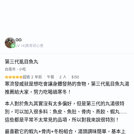
GG
LV
14
|
美食初心者
第三代虱目魚丸
台南市
•
小吃
超過 2 年前
午餐
2 人
$150
寒流發威就是想吃會讓身體發熱的食物，第三代虱目魚丸湯
推薦給大家，努力吃喝過寒冬！
本人對於魚丸其實沒有太多偏好，但是第三代的丸湯很特
別，可以加入很多料：魚皮、魚肚、骨肉、燕餃、蝦丸……
這些都是平常不太常見的品項，所以對我來說很特別！
最喜歡它的蝦丸+骨肉+冬粉組合，湯頭調味簡單，基本上