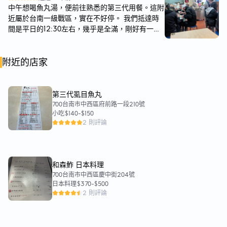
中午想喝魚丸湯，便前往熟悉的第三代用餐。這附
近屬於台南一級戰區，實在不好停。 我們抵達時
間是平日的12:30左右，幾乎是全滿，剛好有一桌
離開。內用位子有4個圓桌（六人左右）、1個四人
座與數個兩人位，不算大但翻桌率高。 今天點了
附近的店家
以下內容。 超值魚丸套餐（130）：內含肉燥飯、
青菜、魚丸湯與綜合滷味。肉燥飯肥瘦比大概是
8:2，滷汁鹹香帶明顯甜味，上面的香菜小解膩。
吃不慣台南甜的或許會說有點甜。滷味部分，每樣
第三代虱目魚丸
都有滷透且軟嫩新鮮，推薦。 雙料湯加冬粉
700台南市中西區府前路一段210號
小吃
$140
-
$150
（105）：雙料我們選擇三色魚丸與骨肉，也是我
2 則評論
們最常選擇的組合。三色魚丸有虱目魚底魚丸數
顆、蝦丸與肉丸各一顆。虱目魚的甜、蝦的鮮味軟
嫩、肉丸的香氣都很出色，尤其愛蝦丸。骨肉因為
長時間熬煮，肉質很是軟嫩，也吸了湯汁，很順
和森鮓 日本料理
口。湯底的部分鮮甜（無加糖），鹹度適中，冬天
700台南市中西區慶中街204號
喝很剛好。 第三代也算是這一帶小有名氣的店
日本料理
$370
-
$500
家，當然除了有歷史、有部落客寫，端上桌的內容
2 則評論
也是真的有料。推薦。