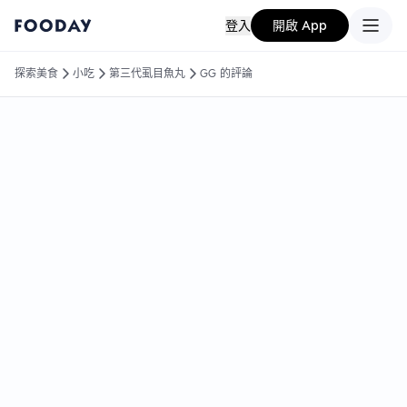
登入
開啟 App
探索美食
小吃
第三代虱目魚丸
GG 的評論