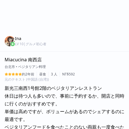
Ina
LV
10
|
グルメ初心者
Miacucina 南西店
台北市
•
ベジタリアン料理
約2年前
昼食
3 人
NT$592
元のテキスト (中国語 (台湾))
新光三南西1号館2階のベジタリアンレストラン
休日は待つ人も多いので、事前に予約するか、開店と同時
に行くのがおすすめです。
単価は高めですが、ボリュームがあるのでシェアするのに
最適です。
ベジタリアンフードを食べたことのない両親も一度食べた