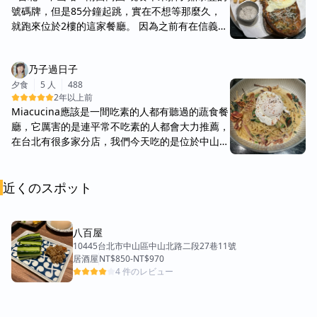
號碼牌，但是85分鐘起跳，實在不想等那麼久，
核桃。 ⭐️蕃茄肉醬野菇燉飯 $425 整體蕃茄味很
就跑來位於2樓的這家餐廳。 因為之前有在信義區
濃郁，碎蕃茄跟碎洋蔥，配上烤香菇，奶油味的燉
吃過分店，印象還不錯，而且不用排隊等候才選擇
飯米芯軟硬度適中。 ⭐️黑松露奶油蘑菇麵 $455
用餐的。 不過這次吃完覺得印象沒有分店那麼
也是奶油香味很濃郁的蘑菇麵，搭上黑松露，超級
乃子過日子
好，原本是想給4顆星了，麵沒有味道的部分減1
香，比起單純的奶油味，這道義大利麵加了松露，
顆星。且整體來說還是偏貴的價格，雖然份量真的
夕食
5 人
488
整體味道更有記憶點，喜歡松露味的人可以點，蘑
2年以上前
蠻多的，但是以蔬食沒有肉類的菜色來說，價位還
菇份量也給的很多。 ⭐️甘納許莓果薄餅 $445 薄
Miacucina應該是一間吃素的人都有聽過的蔬食餐
是稍嫌太高，故再扣一顆星。 而且在這個區域來
餅的餅皮很脆，少許草莓及藍莓，灑上杏仁片，再
廳，它厲害的是連平常不吃素的人都會大力推薦，
說，差不多的價位，我可能會選擇其他餐廳，比方
淋上巧克力醬，就是甜口味的薄餅。 巧克力醬淋
在台北有很多家分店，我們今天吃的是位於中山站
說鼎泰豐之類的用餐。
得蠻多的，雖然有草莓跟藍莓這樣微酸的水果搭
新光三越台北南西店一館2樓的分店 他們家的菜單
配，整體吃起來還是會覺得稍甜一些。 ⭐️Mia最
選項非常多元，有沙拉、義大利麵、披薩、漢堡、
愛的草莓胡桃沙拉 $350 這是朋友點的水果沙拉，
近くのスポット
佛陀碗，以及各種前菜和甜點，很適合多人聚餐
這道就沒有分食了，她是說好吃，裡面有多樣水果
三杯佛陀碗$395 最底下是紫米飯，上面鋪滿玉
跟胡桃，份量足夠。 ‼️結論： 餐點單價不低，內用
米、小黃瓜、香菇、豆腐、南瓜、紅蘿蔔絲等食
會酌收10%服務費喔！ 也許是平常飲食習慣比較
材，三杯口味蠻突出卻不突兀，吃起來很清爽健
八百屋
偏清淡一點⋯ 這家大概是我吃過蔬食餐廳中，蠻
康，是一款很適合夏天吃的料理 黑松露奶油蘑菇
10445台北市中山區中山北路二段27巷11號
重口味的蔬食了，餐點份量都蠻多的⋯晚餐這幾道
居酒屋
NT$850
-
NT$970
麵$455 這道義大利麵是我今天的MVP，黑松露奶
菜吃下來，是覺得餐點很奶很膩口，整體吃下來…
4 件のレビュー
油醬汁非常濃郁，緊緊地巴在每一根麵條上，搭配
蠻有負擔感的，還是會喜歡調味清爽一點的蔬
蘑菇一起吃進去，真的好滿足啊！喜歡白醬的人鐵
食……個人回訪意願較低。
定會喜歡這道！ 藍乳酪水波蛋培根麵$435 建議吃