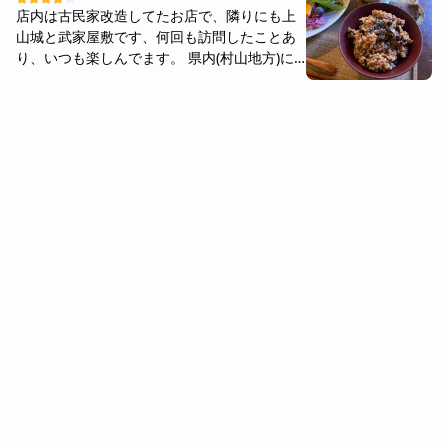
是完全可以再訪的店家。可以說當你想到「蔬
店内は古民家改造してたお店で、隣りにも上
食」、「有好喝的餐酒」、「地中海飲食」，
山城と武家屋敷です、何回も訪問したことあ
就幾乎可以直接說出這間餐廳的名字了！ 以下
り、いつも楽しんでます。 県内(村山地方)に
為當天點的餐點： 🌱 起司出走通心粉 $295
なかなかないのビーガンのお店です。 事前の
🌱 綠野仙蹤燉飯 $340 🌱 黑海竹炭醬義大利
予約が必要(おすすめ)です。 食べるときはい
麵 $320 🍔 二本漢堡 $370 🍟 炸 V 型薯條 $2
つも落ち着く、 食材の味まま、その味で楽し
40 🍹 微氣泡康普茶 $180 🫖 奇異果草莓天然
める。 お膳メニューは2週間一回変わりま
果乾茶 $190 基本上他們店內的每道餐點都超
す。 公式のインスタは要チェックです。 もっ
級驚艷，你絕對不會覺得這些料理是蔬食料
と台湾人にもビーガン海外の方おすすめした
理，當然有些餐有加上大蒜提味🧄，但菜單上
いですが予約は電話のみで少し残念です 這間
都會註記，因此有飲食需求的人都可以很好的
是位於山形上山少見的蔬食料理，建議需要預
選擇自己可以吃的料理。 個人評分： 服務 🌕
約，食材採用自家種植和當地有機蔬菜，除了
🌕🌕🌕🌗 餐點 🌕🌕🌕🌕🌕 環境 🌕🌕🌕
固定菜單以外，每兩週會固定更換御膳菜單。
🌕🌖 再訪率：100%
已經來訪多次，只有到這裡可以讓人靜下心吃
飯，享受食材的美味，還有讓更多人知道蔬食
文化！