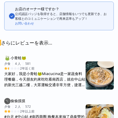
お店のオーナー様ですか？
公式認証バッジを取得すると、店舗情報をいつでも更新でき、お
客様とのコミュニケーションで再来店率もアップ！
お問い合わせ
さらにレビューを表示…
小青蛙🐸
夕食
4 人
581
2年近く前
大家好，我是小青蛙🐸Miacucina是一家蔬食料
理餐廳，今天朋友約來吃吃看南西店，就在中山站
的新光三越二樓，大眾運輸交通非常方便，捷運中
山站2號出口，出站就到了。 蔬食的部分可以客製
蛋奶素或是全素。 低消一份餐點/一杯飲料，用餐
偷偷摸摸
時間限時90分鐘。 ⭐️藍奶酪水波蛋培根麵 $435
水波蛋是冷的，切開後，蛋黃有點熟，沒有很流
夕食
2 人
572
2年以上前
心… 奶油麵很濃郁，還有灑上藍奶酪起司，整體吃
#台北 #中山站 #南西商圈 晚餐本來抽了鼎泰豐的
起來非常奶，素培根吃起來很像菇類，還有菠菜跟