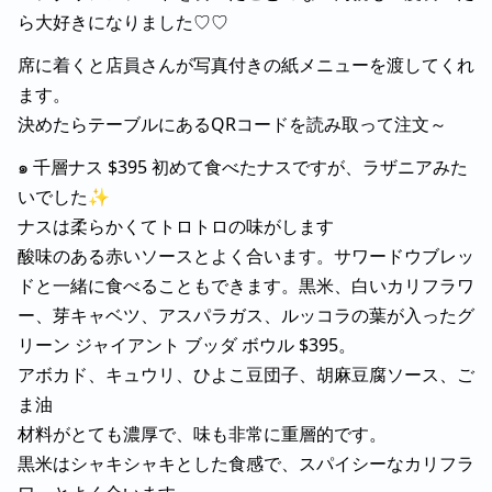
ら大好きになりました♡♡
席に着くと店員さんが写真付きの紙メニューを渡してくれ
ます。
決めたらテーブルにあるQRコードを読み取って注文～
๑ 千層ナス $395 初めて食べたナスですが、ラザニアみた
いでした✨
ナスは柔らかくてトロトロの味がします
酸味のある赤いソースとよく合います。サワードウブレッ
ドと一緒に食べることもできます。黒米、白いカリフラワ
ー、芽キャベツ、アスパラガス、ルッコラの葉が入ったグ
リーン ジャイアント ブッダ ボウル $395。
アボカド、キュウリ、ひよこ豆団子、胡麻豆腐ソース、ご
ま油
材料がとても濃厚で、味も非常に重層的です。
黒米はシャキシャキとした食感で、スパイシーなカリフラ