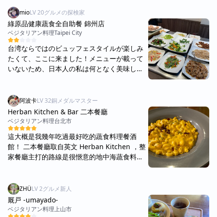
mio
LV
20
グルメの探検家
綠原品健康蔬食全自助餐 錦州店
ベジタリアン料理
Taipei City
台湾ならではのビュッフェスタイルが楽しみ
たくて、ここに来ました！メニューが載って
いないため、日本人の私は何となく美味しそ
うな物を取りましたが、全然予想していた味
や食感に出会いました。 美味しかったのは、
唐辛子で煮詰めた小さい豆腐と、ベラベラの
阿波卡
LV
32
銅メダルマスター
蒲鉾のようなものです。(名前はわかりません
Herban Kitchen & Bar 二本餐廳
😂) しかしごぼうの天ぷらは硬くて、茄子の
ベジタリアン料理
台北市
煮物は苦くて少し変な味がしました。 本当は
這大概是我幾年吃過最好吃的蔬食料理餐酒
お店の中で食べたかったのですが、間違えて
館！ 二本餐廳取自英文 Herban Kitchen ，整
テイクアウト用の容器を取ってしまい、泣く
家餐廳主打的路線是很愜意的地中海蔬食料理
泣くテイクアウトしました。 容器を入れるビ
餐酒館，店內佈置地十分舒適且給人親近的感
ニールをもらえなかったので、店内で食べる
覺，吸引非常多外國人士前來用餐。 我們用餐
のがおすすめです！
的時間是週日晚上，雖然外頭下著大雨，但還
ZHÜ
LV
2
グルメ新人
是座無虛席，而且來自日本跟歐美的客人大概
厩戸 -umayado-
就佔了4成左右。 我們親自用餐完後也覺得這
ベジタリアン料理
上山市