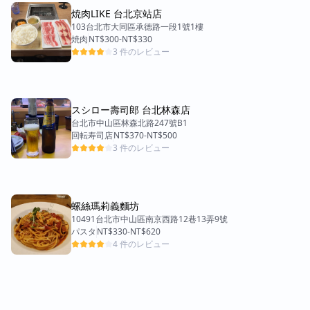
這道時一定要先把水波蛋弄破，把蛋黃和義大利麵
焼肉LIKE 台北京站店
拌在一起吃，口感整個升級～（不過蛋白好像有點
103台北市大同區承德路一段1號1樓
太熟了）藍乳酪的味道蠻明顯的，這一道也好吃
焼肉
NT$300
-
NT$330
起司肉醬洋蔥圈薄餅$445 友人吃到這一道時驚呼
3 件のレビュー
「哇好像真的肉醬喔」，我個人覺得是個經典好吃
的披薩口味，上面撒上一些炸得酥脆的洋蔥圈蠻加
分的！ 巧克力香蕉鬆餅$320 這個巧克力鬆餅真的
超巧克力～～不僅上面撒了巧克力碎片，旁邊附上
スシロー壽司郎 台北林森店
超大球的巧克力冰淇淋，居然還有巧克力醬讓你可
台北市中山區林森北路247號B1
以再淋上去，非常罪惡，不過配上烤得鬆軟的鬆
回転寿司店
NT$370
-
NT$500
餅，正好適合週五晚上！ 粘粘胡桃肉桂捲$165 這
3 件のレビュー
個肉桂捲的肉桂味非常重，一送上桌就可以聞到，
我自己雖不是肉桂捲粉絲，還是可以想見熱愛肉桂
捲的人會很喜歡，而且這麵包有一部分烤得很酥
脆、超級香；它超級大一顆，我們五個人分食都還
螺絲瑪莉義麵坊
10491台北市中山區南京西路12巷13弄9號
是覺得超大 整體而言，雖然每樣單價看起來都不
パスタ
NT$330
-
NT$620
便宜，但份量其實都滿大的，而且可說幾乎不會踩
4 件のレビュー
雷，我個人蠻推薦大家來吃吃看，會對蔬食有不同
的看法～ ps 因為他們家每道料理的口味都算是蠻
重的，且因為份量不小，個人建議比起大家各點各
的，更適合點很多不同品項來分食，比較不會吃
膩，也可以嚐到更多餐點喔！