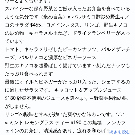
ワーとよく合います。
スパイシーな保存野菜とご飯が入ったお弁当を食べている
ような気分です（褒め言葉）๑ バルサミコ酢炒め野生キノ
コのサラダ $455、ロメインレタス、リンゴ、野生キノコ
の炒め物、キャラメル玉ねぎ、ドライクランベリーが入っ
ています
トマト、キャラメリゼしたピーカンナッツ、パルメザンチ
ーズ、バルサミコと濃厚なビネガーソース
野生のキノコを超香ばしく揚げています～刻んだナッツも
たっぷり食べられます
最後にオイルとビネガーがたっぷり入った、シェアするの
に適したサラダです。 キャロット＆アップルジュース
$180 砂糖不使用のジュースも選べます～野菜や果物の味
がしません。
リンゴの酸味と甘みが効いた爽やかな味わいです。ᐟ.ᐟ.ᐟ
๑ ミント レモングラス ティー $190 この無糖、ノンカフ
ェインのお茶は、清涼感があり、疲れを和らげます。
続きを読む