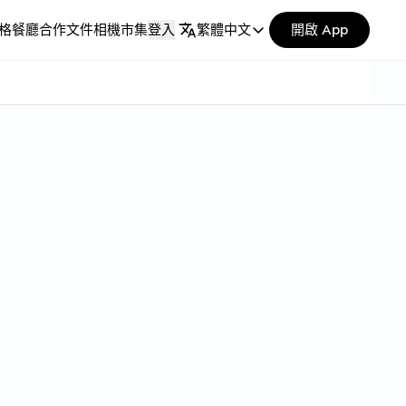
格
餐廳合作
文件
相機市集
登入
繁體中文
開啟 App