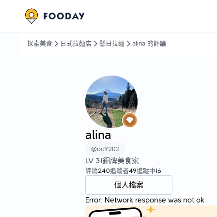
探索美食
日式拉麵店
懸日拉麵
alina 的評論
alina
@
oc9202
LV
31
銅牌美食家
評論
240
追蹤者
49
追蹤中
16
個人檔案
Error:
Network response was not ok