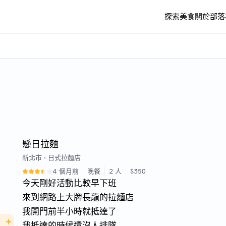
探索美食
關於
部落
懸日拉麵
新北市
•
日式拉麵店
4 個月前
晚餐
2 人
$350
今天剛好活動比較早下班
來到網路上大牌長龍的拉麵店
我開門前半小時就抵達了
我抵達的時候還沒人排隊