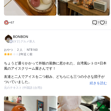
+
67
1
2
BONBON
LV
2
|
グルメ新人
おやつ
2 人
NT$160
2年近く前
ちょうど通りかかって外観の装飾に惹かれた、台湾風レトロ+日本
風のアイスクリーム屋さんです！
友達と二人でアイスを二つ頼み、どちらにも三つの小さな団子が
ついていました。
続きを読む
火山雪花氷の上にはライチアイスクリーム+バタフライピー、スト
元のテキスト (中国語 (台湾))
ロベリーソースがかかっています。
ボリュームはたっぷりですが、かなり甘くて、半分食べるともう
飽きてしまいました（下には仙草があります）。
お酒の味はしっかりしていますが、友達は少し強すぎると感じて