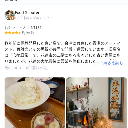
Food Scouter
LV
30
|
銅メダルマスター
おやつ
4 人
NT$85
約1年前
数年前に偶然発見した良い店で、台湾に移住した香港のアーティ
スト、蒋雅文とその両親が共同で開設・運営しています。旧店名
は「心地日常」で、花蓮市の二階にある広々とした古い家屋にあ
りましたが、花蓮の大地震後に営業を停止しました。その当時の
続きを読む
看板は羅東の新店舗内に保存されています。この店は住宅街に位
元のテキスト (中国語 (台湾))
置しており、実質的には民家の一階にあり、空間も少し狭くなっ
ています。