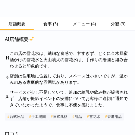
店舗概要
食事
(
3
)
メニュー
(
4
)
外観
(
9
)
AI店舗概要
この店の雪花氷は、繊細な食感で、甘すぎず、とくに金木犀蜜
酒かけの雪花氷と火山噴火の雪花氷は、手作りの湯圓と組み合
わせると印象的です。
店舗は住宅地に位置しており、スペースは小さいですが、温か
みのある家庭的な雰囲気があります。
サービスが少し不足していて、追加の練乳や飲み物が提供され
ず、店舗が撮影イベントの安排についてお客様に適切に通知で
きていなかったようで、食事に不便を感じました。
#
台式冰品
#
手工湯圓
#
日式風格
#
甜品
#
雪花冰
#
香港甜品
口コミ