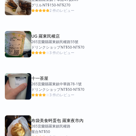
グリル
NT$150
-
NT$270
2 件のレビュー
UG 羅東民權店
265宜蘭縣羅東鎮民權路55號
ドリンクショップ
NT$50
-
NT$70
3 件のレビュー
十一茶屋
265宜蘭縣羅東鎮中華路78-1號
ドリンクショップ
NT$50
-
NT$70
3 件のレビュー
布袋美食蚵蛋包 羅東夜市內
265宜蘭縣羅東鎮民權路
屋台
NT$50