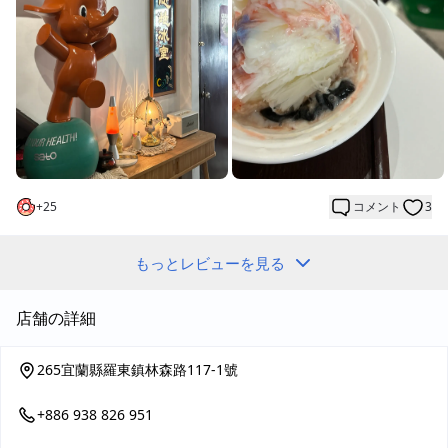
いました。
雪花氷はミルクの味がとても強くて、美味しいミルクアイスで
す。
新しくオープンしたばかりのせいか、いくつか残念な点がありま
した。例えば、練乳を別に頼むことができず、水の提供もありま
せんでした。また、その日は撮影が行われていて（たぶん「食尚
玩家」）、店側から他のお客さんにまったく告知されていなかっ
たため、カメラが向けられているのにずっと撮影をしていまし
た。司会者もとても騒がしく、店内の小グループがすべて詰め込
+
25
コメント
3
まれて、身動きが取れない状態でした。トイレに行こうと思った
ら、撮影チームのためにコンセントを抜かなければ入れませんで
した…結局、食事の体験は非常に不快でした。
もっとレビューを見る
店舗の詳細
265宜蘭縣羅東鎮林森路117-1號
+886 938 826 951