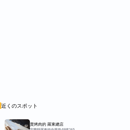
近くのスポット
賣烤肉的 羅東總店
宜蘭縣羅東鎮中華路49號265