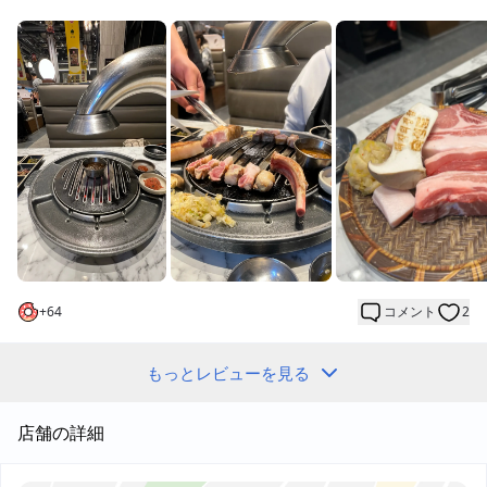
ら最長30日間の交差熟成を特色としており、島内には4店舗ありま
す。中国語のメニューがある店舗には専用駐車場がありますが、
正直に言うと土曜日の夜7時に行くと、駐車スペースはほぼ都市伝
説レベルなので、予約できるなら先に予約を取っておきましょ
う。
📱 タブレットの注文システムは中国語インターフェースがあり、
新人にも優しいです。今回は960熟成龍骨里脊肉350g ₩39,000を
注文しましたが、焼き上がった後の肉質は比較的柔らかく、脂肪
の香りが明確で、肉汁の表現も良く、少し噛み応えがありまし
た。720熟成五花肉200g ₩23,000は、30日間発酵させたもので、
油脂感が直接的で、わずかに発酵乳の香りを持っており、濃い味
付けが特徴です。全てプロに焼いてもらい、リズムも良く管理さ
れていたので、この点は非常にプラス評価です。
+
64
コメント
2
🥣 サイドメニューの違いは非常に明確です。炸醤麺は普通で、食
べなくても構わないレベルでしたが；キムチスープは本当に素晴
らしく、辛さも十分で、ご飯を進ませるタイプのスープで、スー
もっとレビューを見る
プを全部飲み干したくなる味わいでした；反対に、大豆味噌スー
プは具材が多いものの味が薄く、少し残念でした。生野菜、小
店舗の詳細
皿、瓶入りミネラルウォーターは無制限で利用できるサービスは
嬉しいポイントで、特に数日間海外でしっかり野菜を食べていな
い人には理解されることでしょう。