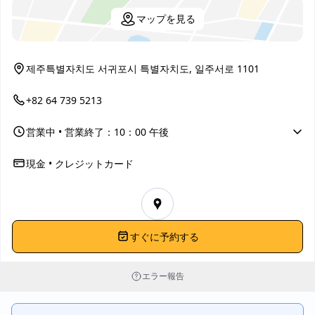
マップを見る
🥤 梨ジュースは個人的には普通で、特に驚くことはありません
が、再注文したくはない程度です。つけダレのごま油は香りが良
く、それだけで肉の香りを一段階引き上げることができます。全
体として、肉質は確かに実力がありますが、理性的に考えると心
제주특별자치도 서귀포시 특별자치도, 일주서로 1101
地よく、1回食べれば十分です。
+82 64 739 5213
営業中
• 営業終了：10：00 午後
現金 • クレジットカード
すぐに予約する
エラー報告