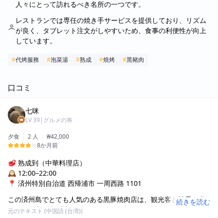
人々にとって訪れるべき名所の一つです。
レストランでは専任の焼き手サービスを提供しており、リズム
が良く、タブレット注文がしやすいため、食事の利便性が向上
しています。
#
代烤服務
#
泡菜湯
#
熟成
#
燒烤
#
黑豬肉
口コミ
七咪
LV
39
|
グルメの将
夕食
2 人
₩42,000
8か月前
🥩 熟成到（中華料理店）
🕰 12:00–22:00
📍 済州特別自治道 西帰浦市 一周西路 1101
この済州島でとても人気のある黒豚焼肉店は、観光客と地元の人
続きを読む
たちの両方に必ず訪問されるスポットです。黒豚は最短720時間か
元のテキスト (中国語 (台湾))