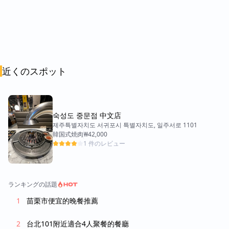
近くのスポット
숙성도 중문점 中文店
제주특별자치도 서귀포시 특별자치도, 일주서로 1101
韓国式焼肉
₩42,000
1 件のレビュー
ランキングの話題
苗栗市便宜的晚餐推薦
台北101附近適合4人聚餐的餐廳