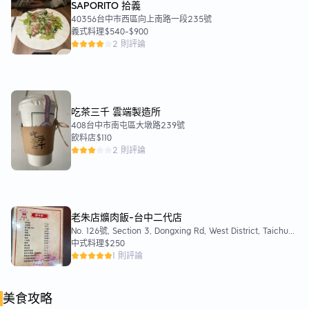
SAPORITO 拾義
40356台中市西區向上南路一段235號
義式料理
$540
-
$900
2 則評論
吃茶三千 雲端製造所
408台中市南屯區大墩路239號
飲料店
$110
2 則評論
老朱店爌肉飯-台中二代店
No. 126號, Section 3, Dongxing Rd, West District, Taichung
City, 403
中式料理
$250
1 則評論
美食攻略