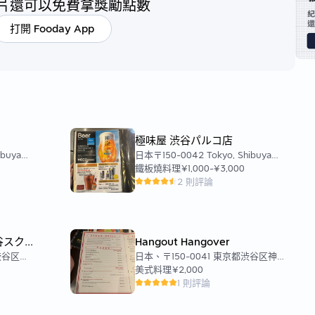
片還可以免費拿獎勵點數
打開 Fooday App
極味屋 渋谷パルコ店
ibuya
日本〒150-0042 Tokyo, Shibuya
−28−1 椎
City, Udagawachō, 15−１ 渋谷 パル
鐵板燒料理
¥1,000
-
¥3,000
コ / ヒューリックビル
2 則評論
谷スク
Hangout Hangover
渋谷区渋
日本、〒150-0041 東京都渋谷区神
クランブ
南１丁目２０−３ 渋谷ＫＳビル 3F
美式料理
¥2,000
ブルスクエ
1 則評論