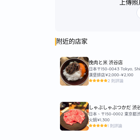
上傳照
附近的店家
挽肉と米 渋谷店
日本〒150-0043 Tokyo, Sh
City, Dogenzaka, 2 Chome
漢堡排店
¥2,000
-
¥2,100
津ビル ３F
2 則評論
しゃぶしゃぶつかだ 渋
ランブルスクエア店
日本、〒150-0002 東京都
谷２丁目２４−１２ 渋谷ス
火鍋
¥1,300
ルスクエア 12F スクラン
1 則評論
ア 12F