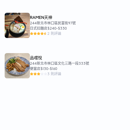
RAMEN天神
244新北市林口區民富街97號
日式拉麵店
$240
-
$330
2 則評論
品嚐悅
244新北市林口區文化三路一段333號
便當店
$130
-
$160
3 則評論