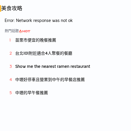
以餐酒自居，且氛圍很像酒 bar，所以我在建
美食攻略
點就以「餐酒館」為類別。 🔹在價位與餐點美
味程度的綜合評估下，我給這間店 3.5 星，老
Error:
Network response was not ok
闆親切熱情請喝 Shot 加0.5 顆，總分 4 星！
熱門話題
苗栗市便宜的晚餐推薦
台北101附近適合4人聚餐的餐廳
Show me the nearest ramen restaurant
中壢好停車且營業到中午的早餐店推薦
中壢的早午餐推薦