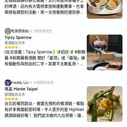
走精緻路線的泰式餐廳，主打有提供各種手工
的啤酒，店內有大電視會放映運動賽事，也會
舉辦各類型的活動，某一次用餐剛好遇到舉辦
喝啤酒大賽，冠軍的人可以獲得3000 元餐卷，
非常有趣。提醒第一次到店用餐的朋友可以加
入會員有送一杯小杯的精釀啤酒，搭乘大眾運
吃貨想自由
LV
5
美食實習生
輸提供證明也有免費的啤酒升級，活動非常
Tipsy Sparrow
多！ 環境🏠 店內裝潢的非常復古，有很多大
餐酒館
台北市
桌子蠻適合團體用餐，但廁所設在三樓，啤酒
{台北信義｜Tipsy Sparrow } 🔰初訪🔰 #新開
喝太多的話只能多爬爬樓梯運動運動囉！ 餐點
幕 #新開幕餐酒館 關於「最頂」或「最強」擁
🥘 辣炒豬肉 / 325 元 & 辣炒牛肉 / 325 元：
有煽動性與狗血的二字，其實不太敢亂用，總
這道是我每次來的必點，好吃到豬肉牛肉各點
易有以管窺天的感覺。 近期吃到法式吐司就是
一個，有大火快炒的鍋氣，豬肉＆牛肉都軟嫩
一個例子，聽說最頂的硫磺，我其實比較喜歡
適中，還有加入劍筍增添口感，且調味的不會
Mois，就在我吃到Tipsy Sparrow推翻後，近
Freddy Liu
LV
31
銅牌美食家
太辣，忍不住一口接一口，就是傳說中的白飯
期下台中吃到Frenchie Frenchie 的招牌法式吐
瑪喜 Marée Taipei
殺手無誤。 JOLLY 蝦餅 / 355元：有別於外面
司，結果覺得台北找不到這麼好吃的…希望自
餐酒館
台北市
的蝦餅的形式，Jolly 的蝦餅是長條形狀而且厚
己永遠記得，心裡的最強都是拿來被推翻。 這
度很厚，吃得到蝦子的顆粒感，炸得非常酥
台北民權西路站 - 需要先預約的餐酒館，餐點
家寒舍集團的餐酒館，由米其林一星主廚Paul
脆，配上的不是常見的泰式酸辣醬，而是同樣
有許多異國創意料理，令人意外的是 Highball
Lee為餐點操刀、冠軍調酒師NONO 執掌調酒
酸甜的梅子醬，還有幾塊台南的蝦餅餅乾，非
調酒超級好喝！ 我們這次總共九位用餐，讓餐
的部分，陣容豪華非常精彩，剛走進去便發現P
常的有特色。 炭烤豬頸肉 / 485 元：醃製過的
廳配餐，扣掉另外加點的酒錢每人餐點費用平
aul Lee 坐在吧檯上，還可以一睹主廚本人真
豬頸肉，切得蠻厚的，可以搭配得烤餅夾著生