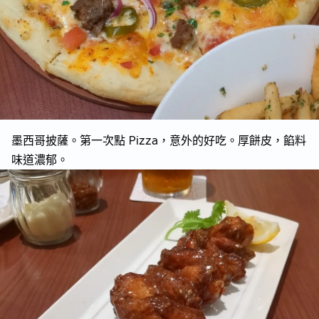
墨西哥披薩。第一次點 Pizza，意外的好吃。厚餅皮，餡料
味道濃郁。