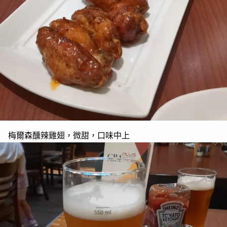
梅爾森醺辣雞翅，微甜，口味中上