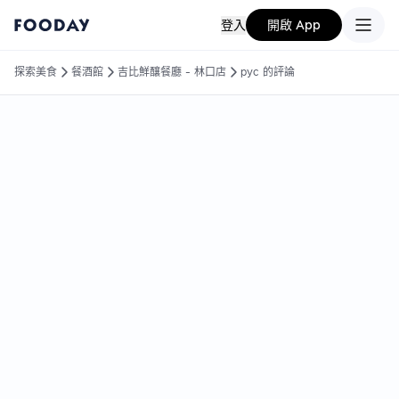
登入
開啟 App
探索美食
餐酒館
吉比鮮釀餐廳 - 林口店
pyc 的評論