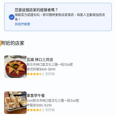
您是這個店家的經營者嗎？
領取官方認證勾勾，即可隨時更新店家資訊、與客人互動增加回流
率！
與我們聯繫
附近的店家
瓦城 林口三井店
新北市林口區文化三路一段356號
泰式料理
$800
-
$890
2 則評論
拿靠早午餐
244新北市林口區文化三路一段366號
早餐店
$180
-
$250
2 則評論