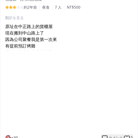
約2年前
夜食
7 人
NT$500
翻訳を見る
原址在中正路上的貨櫃屋
現在搬到中山路上了
因為公司聚餐我是第一次來
有提前預訂烤雞
其他現場出餐速度也算快
我們七個人加烤雞10道菜
就吃得很飽了～
打卡還送小菜拼盤（不是敷衍的那種
口味上中規中矩
環境也算乾淨
結束前還意外發現有包廂可以k歌
但收費的部分沒有特別問
總結是適合聚餐的好地方
+
30
コメント
2