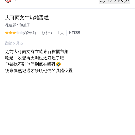
大可雨文牛奶雞蛋糕
花蓮縣
•
和菓子
約2年前
おやつ
1 人
NT$55
翻訳を見る
之前大可雨文有在遠東百貨擺市集
吃過一次覺得天啊也太好吃了吧
但都找不到他們到底在哪裡🤣
後來偶然經過才發現他們的具體位置
今天再次經過就直接停下來
選了奶油卡士達
一份裡面有五顆
一顆都有半個手掌大
內餡吃起來不會太甜我個人覺得滿剛好
不知道是不是剛好起鍋沒有讓我等太久的時間
怕等的話也可以先電話預約
下次還要再吃看看別的口味
一週只有開四天
要看好公休時間才不會撲空喲