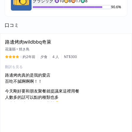
クラシック
10
8
17
8
90.6
%
口コミ
路邊烤肉wildbbq奇萊
花蓮縣
•
焼き鳥
約2年前
夕食
4 人
NT$300
翻訳を見る
路邊烤肉真的是我的愛店
百吃不膩啊啊啊！！
今天剛好要和朋友聚餐就提議來這裡用餐
人數多的話可以點的種類也多
什麼都可以吃到一點～蒸蚌😌
但今天第一次點紅茶就…
冰塊跟照片一樣幾乎快要一整杯了
茶味很淡很淡
大家自己斟酌囉😅😅😅