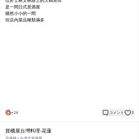
位於士林文林路上的大鶴青田
店內桌數不多
是一間日式居酒屋
大概只能容納20人左右
雖然小小的一間
而且不接受電話預約喲
但店內菜品種類滿多
建議在營業時間前提早去排隊u
各式清酒啤酒沙瓦都有
明太子炒烏龍麵很香濃爽口
份量剛好
再點一些串燒就很滿足
串燒主要是以炭火為主
吃得到師父精巧的烤功
首推明太子系列
都很好吃
+
24
コメント
3
貨櫃屋台灣料理-花蓮
花蓮縣
•
台湾式居酒屋