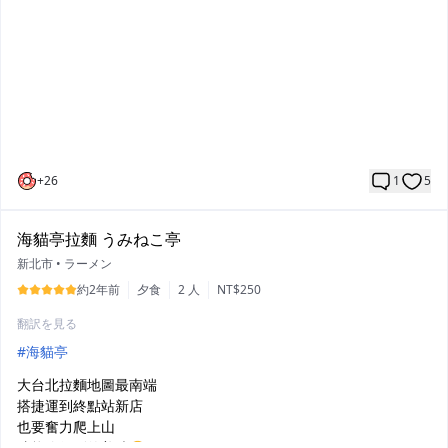
+
26
1
5
海貓亭拉麵 うみねこ亭
新北市
•
ラーメン
約2年前
夕食
2 人
NT$250
翻訳を見る
#海貓亭
大台北拉麵地圖最南端
搭捷運到終點站新店
也要奮力爬上山
才能吃得到的美味🥺