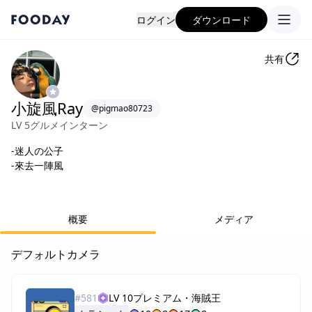
ログイン
ダウンロード
共有
小旋風Ray
@
pigmao80723
LV 5
グルメインターン
-迷人の公子
-來去一陣風
概要
メディア
デフォルトカメラ
#
581
LV 10
プレミアム・海賊王