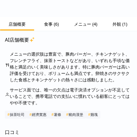
店舗概要
食事
(
6
)
メニュー
(
4
)
外観
(
1
)
AI店舗概要
メニューの選択肢は豊富で、豚肉バーガー、チキンナゲット、
フレンチフライ、抹茶トーストなどがあり、いずれも手頃な価
格と満足のいく美味しさがあります。特に豚肉バーガーは高い
評価を受けており、ボリュームも満点です。卵焼きのサクサク
した食感とチキンナゲットの熱々さには感動しました。
サービス面では、唯一の欠点は電子決済オプションが不足して
いることで、携帯電話での支払いに慣れている顧客にとっては
やや不便です。
#
抹茶吐司
#
經濟實惠
#
薯條
#
豬肉漢堡
#
雞塊
口コミ