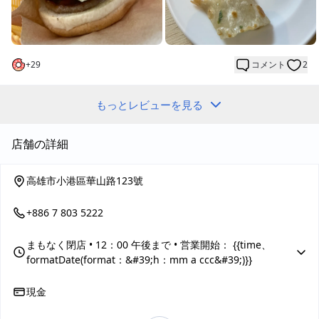
これからは朝食はここで決まりです！！
プレーン卵焼きも超美味しいです。
中に胡椒がかかっていて、
+
29
コメント
2
卵焼きの皮がパリパリでとても香ばしいです。
チキンナゲットも超美味しいです。
もっとレビューを見る
揚げたての熱々で、本当に美味しいです！
フライドポテトは太めのタイプで、
店舗の詳細
揚げたてサクサクで、
塩味だけで食べると最高です、ソースはかけずにそのままがいい
です。
高雄市小港區華山路123號
抹茶トーストも悪くないです。
+886 7 803 5222
飲み物は小さな紅茶を10ドルで頼みましたが、
味は普通のビュッフェのお店の紅茶と同じで、特に何も特別なこ
まもなく閉店
• 12：00 午後まで • 営業開始： {{time、
とはありません。
formatDate(format：&#39;h：mm a ccc&#39;)}}
唯一残念なのは、電子決済ができないことです～
私はよく仕事でお金を持っていかないので～
現金
いつも携帯電話で支払っています～