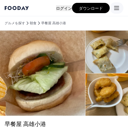
ログイン
ダウンロード
グルメを探す
朝食
早餐屋 高雄小港
早餐屋 高雄小港