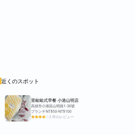
近くのスポット
里歐歐式早餐 小港山明店
高雄市小港區山明路1-36號
ブランチ
NT$50
-
NT$100
2 件のレビュー