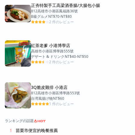
正夯特製手工高梁酒香腸/大腸包小腸
812高雄市小港區鳳福路36號
B級グルメ
NT$70
-
NT$80
2 件のレビュー
紅茶老爹 小港博學店
高雄市小港區博學路555號
デザート & ドリンク
NT$40
-
NT$50
2 件のレビュー
3Q脆皮雞排 小港店
812高雄市小港區博學路553號
台湾風揚げ物
NT$60
1 件のレビュー
ランキングの話題
苗栗市便宜的晚餐推薦