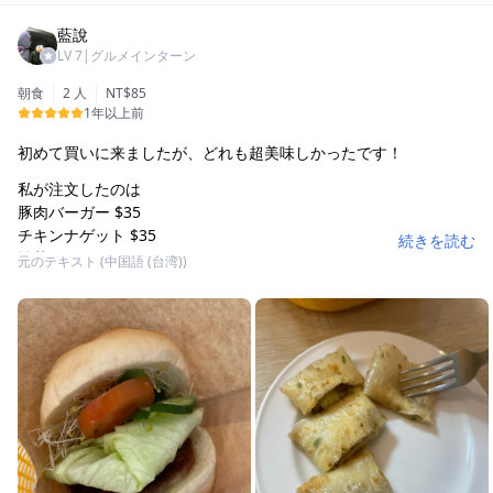
藍說
LV
7
|
グルメインターン
朝食
2 人
NT$85
1年以上前
初めて買いに来ましたが、どれも超美味しかったです！
私が注文したのは
豚肉バーガー $35
チキンナゲット $35
続きを読む
抹茶トースト $15
元のテキスト (中国語 (台湾))
プレーン卵焼き $25
フライドポテト $35
紅茶 $10
超安いのに、すごく美味しいです！
特に豚肉バーガーが大好きです！
中にはトマト、キャベツ、アルファルファ、小キュウリ、玉ねぎ
の五種類の野菜が入っていて、
さらに私の大好きな豚肉バーガーが！
野菜の量が他のお店よりも多いので、10万点をあげます！