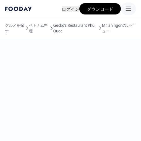
ログイン
ダウンロード
グルメを探
ベトナム料
Gecko’s Restaurant Phu
Mr. ăn ngonのレビ
す
理
Quoc
ュー