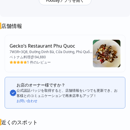
Foodayアプリを開く
店舗情報​
Gecko’s Restaurant Phu Quoc
7W3R+3Q8, Đường Dinh Bà, Cửa Dương, Phú Quốc,
Kiên Giang 95000, Vietnam
ベトナム料理
₫194,880
1 件のレビュー
お店のオーナー様ですか？
公式認証バッジを取得すると、店舗情報をいつでも更新でき、お
客様とのコミュニケーションで再来店率もアップ！
お問い合わせ
近くのスポット