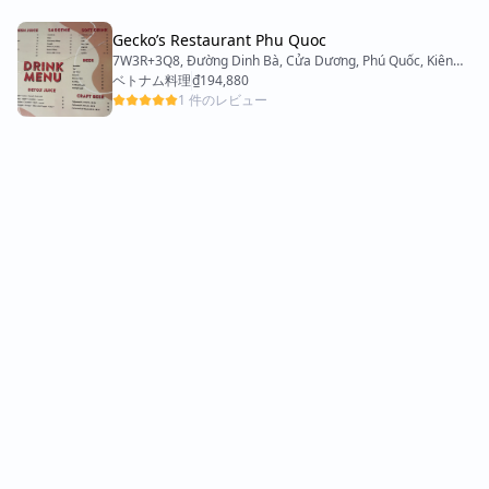
Gecko’s Restaurant Phu Quoc
7W3R+3Q8, Đường Dinh Bà, Cửa Dương, Phú Quốc, Kiên
Giang 95000, Vietnam
ベトナム料理
₫194,880
1 件のレビュー