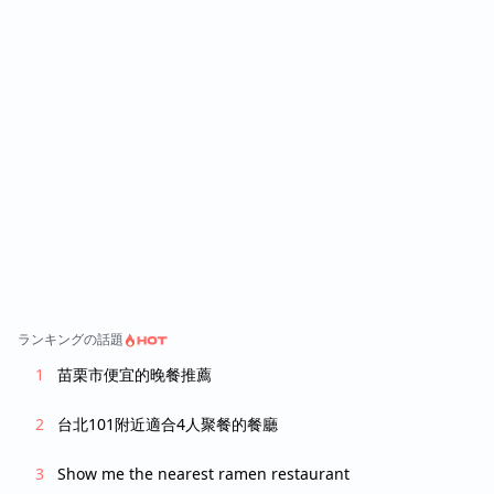
是會讓人覺得辣到痛的XD 雖然這次沒點，但之
是在我面前放進去的，就這樣 整體而言，價格
前吃過的香茅雞也很推，味道夠、雞肉嫩，而
不算貴，牛肉也還不錯吃，最驚艷的還是湯
且一樣是偏辣口味，很下飯。這家店整體來說
頭，我會為了河粉的湯頭再回訪！
就是該鹹的鹹、該辣的辣，不會那種台式改良
到變沒個性的越南料理。 整體來說，小河算是
CP值蠻不錯的越南餐館，價格合理，口味道
地，特別適合愛吃重口味、帶點辣的料理的
人。如果對越南菜有興趣，這家可以列入名
單。
ランキングの話題
苗栗市便宜的晚餐推薦
台北101附近適合4人聚餐的餐廳
Show me the nearest ramen restaurant