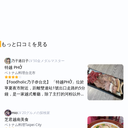
もっと口コミを見る
乃子過日子
LV
50
金メダルマスター
特越 PHỞ
ベトナム料理
台北市
【Foodholic乃子@台北】 「特越PHỞ」位於
寧夏夜市附近，距離雙連站1號出口走路約5分
鐘，是一家越式餐廳，除了主打的河粉以外，
也有賣法國麵包、春捲等越式料理，但奇怪的
是…這邊居然還有賣韓式拉麵、火鍋等不太會
在越式餐廳看到的品項 禮拜一晚上6點抵達，
mio
LV
20
グルメの探検家
店內很冷清，環境也有點陰暗，我們是唯一一
芝君越南美食
組客人，店員只有一位，感覺是越南籍，中文
ベトナム料理
Taipei City