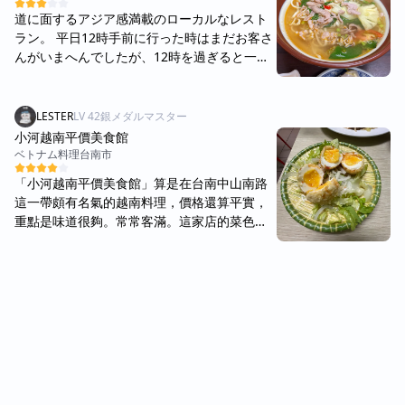
不太好 店內座位數蠻少的，一樓看起來只有4
道に面するアジア感満載のローカルなレスト
桌兩人桌，但不確定是否有二樓 傳統石鍋牛肉
ラン。 平日12時手前に行った時はまだお客さ
河粉$180 其實我去越南旅遊時並沒有看過石鍋
んがいまへんでしたが、12時を過ぎると一気
河粉這種料理，覺得挺特別的就點來吃吃看～
に混んできました！ランチ時は少し早めに行
店員會先送上一盤生的牛肉拼盤，包含牛肉
ったほうがいいかもしれません⚠️ 【店内の雰
片、碎牛肉和牛肚（？），以及一盤河粉和一
囲気】 気軽に食事をできるローカル感があり
LESTER
LV
42
銀メダルマスター
顆雞蛋，接下來會端來一鍋滾燙的熱湯，接著
ます。 値段もリーズナブルで行きやすく、い
小河越南平價美食館
幫我把生牛肉和雞蛋放進滾湯中，會馬上就煮
つでもベトナム料理を楽しめます！ 【料理の
ベトナム料理
台南市
熟；河粉自己放入，店員建議先放一半，河粉
評価】 酸味のあるスープは3種類の麺から選
比較不會煮爛 首先喝一口熱湯，只能說驚為天
「小河越南平價美食館」算是在台南中山南路
べます。 名前に書いている通りに酸っぱいの
人！湯頭超級讚耶！看似清淡，但喝起來很濃
這一帶頗有名氣的越南料理，價格還算平實，
ですが、予想以上の酸っぱさに麺を啜った瞬
郁鮮甜，鹹度剛剛好，最特別的是有一股奶油
重點是味道很夠。常常客滿。這家店的菜色蠻
間むせて吹き出しました😂慣れてきたら美味
香味，不知道是真的有加奶油還是加入生雞蛋
多的，從各種湯粉、乾粉，到飯類、炸物都
しくいただけましたが、注意が必要です笑 具
的緣故，總之非常合我胃口，我幾乎整碗快喝
有，還有越南特色的配菜，選擇算是蠻豐富
材は野菜もお肉もたくさん入っていて、パイ
光 牛肉片吃起來也非常軟嫩，很好吃！牛肚只
的。 這次來吃點了炸蛋、烤乳豬飯、乾炒河
ナップルが入っているのが意外でした。麺も
有兩小塊，但很有嚼勁，我也挺喜歡！不過碎
粉，全部都好吃。炸蛋外皮酥酥的，蛋黃不會
量が多く、お腹いっぱいになります。 生春巻
牛肉我就不太喜歡了，吃起來有點硬 也有附上
全熟，配上醬汁很香；烤乳豬飯的乳豬皮脆，
きも野菜がたくさん入っています。値段もお
檸檬，吃一半時可以再擠入檸檬汁，但個人覺
肉不會太柴，味道很棒，飯的份量也夠；乾炒
手頃なので、サイドとして気軽につけれるの
得檸檬味不是太突出，其實原本的湯頭就很好
河粉是這次最喜歡的，鍋氣很足，調味帶點甜
がいいなと感じます！
喝了～ 朋友是點半生牛肉河粉$150，內容物看
辣，重口味但不會死鹹，重點是辣度蠻有誠意
起來和我的石鍋河粉大同小異，湯頭喝起來也
的，愛吃辣的應該會喜歡，而且他的辣很神奇
蠻相似的，感覺是差在少一顆雞蛋、內容物不