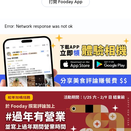
🔖 榛果湯圓/肉桂薑汁
打開 Fooday App
$NT3980/位
Error:
Network response was not ok