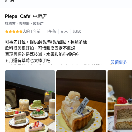
Piepai Cafe’ 中壢店
桃園市
•
咖啡廳・喫茶店
大約 1 年前
下午茶
6 人
$350
可事先訂位，提供鹹食/輕食/甜點，種類多樣
飲料很美很好拍，可惜甜度固定不能調
表現最棒的是荔枝派，水果和餡料都好吃
五月還有草莓也太棒了吧
閱讀更多
可事先電話預留，我們下午三點到，很多蛋糕都被掃完了😆幸好有
預留
我們這次吃的：
♡︎ 雙莓生乳酪 160
♡︎ 貴妃甜甜派 220
♡︎ 抹茶紅豆派170
︎♡︎ 伯爵夫人蛋糕 130
♡︎ 金萱蜜蘋果切片190
♡︎ 和菓子奶茶 180
♡︎ 小清新茉莉鮮奶茶 160