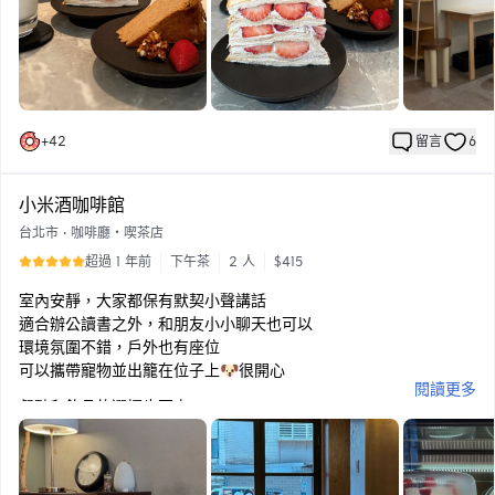
+
42
留言
6
小米酒咖啡館
台北市
•
咖啡廳・喫茶店
超過 1 年前
下午茶
2 人
$415
室內安靜，大家都保有默契小聲講話
適合辦公讀書之外，和朋友小小聊天也可以
環境氛圍不錯，戶外也有座位
可以攜帶寵物並出籠在位子上🐶很開心
閱讀更多
餐點和飲品的選擇也不少
甜點櫃的品項看了都很心動💓
我們點的乳酪塔很濃郁！塔皮好吃
鮮奶油的甜膩度也恰好，吃的心滿意足