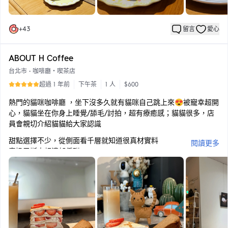
♡︎ 冰球咖啡 190
︎♡︎ 荔枝接骨木氣泡飲 160
♡︎ 哈密瓜瓜優酪乳 180
+
43
留言
愛心
ABOUT H Coffee
台北市
•
咖啡廳・喫茶店
超過 1 年前
下午茶
1 人
$600
熱門的貓咪咖啡廳 ，坐下沒多久就有貓咪自己跳上來😍被寵幸超開
心，貓貓坐在你身上睡覺/舔毛/討拍，超有療癒感；貓貓很多，店
員會親切介紹貓貓給大家認識
甜點選擇不少，從側面看千層就知道很真材實料
閱讀更多
泰奶巴斯克超濃郁偏甜
我點的這兩個我都蠻喜歡的（笑
飲料比較中規中矩，調配比例不太習慣
🔖草莓千層 260
🔖泰式奶茶巴斯克 230
🔖蕎麥鮮奶 110
低消飲品一杯， 可事先網路/電話訂位