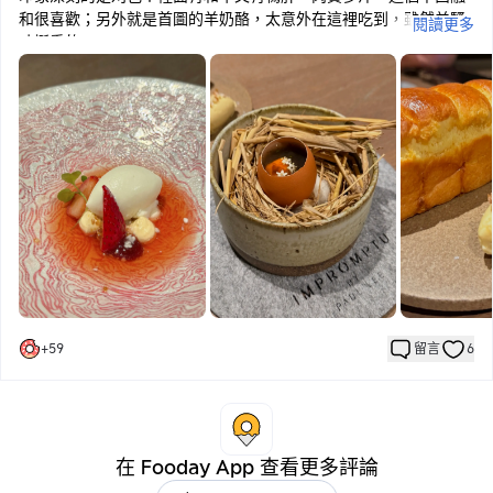
和很喜歡；另外就是首圖的羊奶酪，太意外在這裡吃到，雖然羊騷
閱讀更多
味挺重的
甜點前有詢問是否加點麵食？擔心客人沒吃飽（笑
加點的油潑麵因有含香菜醬料，就直接放棄了
最後還會準備小小禮物讓客人帶回家
我們帶回的是一小份義大利麵醬料/麵條/飲品，附上的小卡有本次
完整的英文菜單
🔖 松露豬耳朵/韓式泡菜
🔖 伊比利火腿/炸玉米
🔖 手作麵包/海膽蒸蛋
🔖 魚子醬干貝/楊桃
🔖 血腸/柴魚湯/義大利餃
🔖 菠菜/鱒魚
+
59
留言
6
🔖 鴨肝/A5和牛/刈包
🔖 白子/松露/蝦
🔖 黑胡椒/鹿肉/地瓜葉
🔖 櫻桃奶酪/ 可樂冰沙
🔖 草莓盤/羊奶
在 Fooday App 查看更多評論
🔖 羅漢果茶