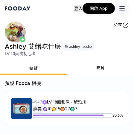
登入
開啟 App
分享
Ashley 艾緒吃什麼
@
_ashley_foodie
LV 10
美食初心者
總覽
照片
預設 Fooca 相機
#
947
LV 18
甜甜尼・琥珀川
經典
10
15
27
7
90.6
%