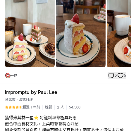
這次再訪依舊吃的很開心
戚風體濕潤配上甜而不膩的鮮奶油，很順口
肉桂捲剛烤出來，超香！肉桂味濃郁偏甜
飲料的部分也不錯！咖啡可以選擇淺焙或中焙
但鐵觀音鮮奶茶的甜度是固定的，對艾緒而言稍甜了點😌可以做無
糖就更好了
我們這次點的：
♡ 馬戲團肉桂捲 120
♡ 小白 140
♡ 鐵觀音鮮奶茶 160
♡ 經典草莓 280
♡ 焙茶草莓 280
+
49
3
5
Impromptu by Paul Lee
台北市
•
法式料理
超過 1 年前
晚餐
2 人
$4,500
獲得米其林一星⭐️ 每道料理都極具巧思
融合中西食材文化，上菜時都會精心介紹
印象深刻的是刈包！裡面有和牛又有鴨肝，肉質多汁，這個中西融