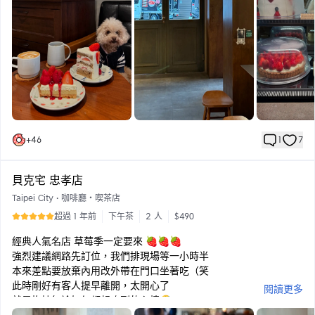
咖啡上的愛心狗狗拉花超可愛😍
附上艾緒爸爸腿上的發財和拉花合照 🤣
如果在我住家附近，我回訪率一定超高
我們這次點的：
♡ 卡布奇諾 150
♡ 福岡甘王草莓鮮奶油蛋糕260
♡ 草莓乳酪塔 240
♡ 手沖咖啡/美蒂娜/水洗/瓜地馬拉 180
+
46
1
7
貝克宅 忠孝店
Taipei City
•
咖啡廳・喫茶店
超過 1 年前
下午茶
2 人
$490
經典人氣名店 草莓季一定要來 🍓🍓🍓
強烈建議網路先訂位，我們排現場等一小時半
本來差點要放棄內用改外帶在門口坐著吃（笑
此時剛好有客人提早離開，太開心了
閱讀更多
就是抱持無論如何都想吃到的心情🤣