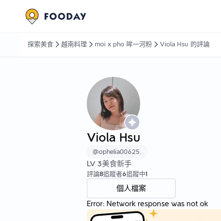
探索美食
越南料理
moi x pho 哞一河粉
Viola Hsu 的評論
Viola Hsu
@
ophelia00625.
LV
3
美食新手
評論
8
追蹤者
6
追蹤中
1
個人檔案
Error:
Network response was not ok