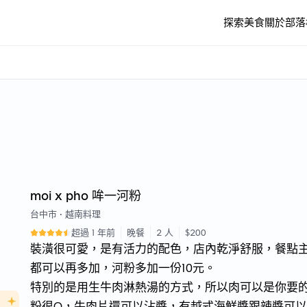
探索美食
關於
部落
moi x pho 哞一河粉
台中市
•
越南料理
超過 1 年前
晚餐
2 人
$200
裝潢很可愛，是有活力的配色，店內乾淨舒服，餐點
都可以再多加，河粉多加一份10元。
特別的是用生牛肉淋熱湯的方式，所以肉可以是你要
粉很Q，牛肉片還可以沾醬，有越式海鮮醬跟辣醬可