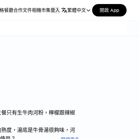
格
餐廳合作
文件
相機市集
登入
繁體中文
開啟 App
主餐只有生牛肉河粉，檸檬跟辣椒
的熟度，湯底是牛骨湯很夠味，河
以使用？