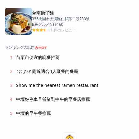
台南擔仔麵
335桃園市大溪區仁和路二段233號
B級グルメ
NT$160
1 件のレビュー
ランキングの話題
苗栗市便宜的晚餐推薦
台北101附近適合4人聚餐的餐廳
Show me the nearest ramen restaurant
中壢好停車且營業到中午的早餐店推薦
中壢的早午餐推薦