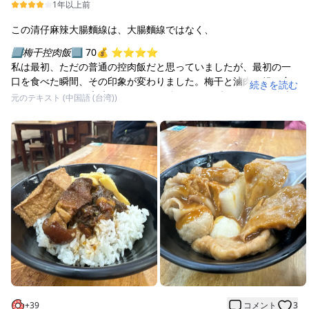
1年以上前
この清仔麻辣大腸麵線は、大腸麵線ではなく、
️⃣梅干控肉飯
️⃣ 70💰 ⭐️⭐️⭐️⭐️
私は最初、ただの普通の控肉飯だと思っていましたが、最初の一
口を食べた瞬間、その印象が変わりました。梅干と滷肉の組み合
続きを読む
わせはこんなにも素晴らしいとは！酸っぱすぎず、ほどよい酸味
元のテキスト (中国語 (台湾))
と塩気が、ご飯が進む絶妙な味です。中には豆腐やいくつかの副
菜も入っていて、この梅干控肉飯の風味をさらに引き立てていま
す。
️⃣甜不辣
️⃣ 60💰 ⭐️⭐️⭐️⭐️⭐️
甜不辣が好きな方には朗報です。このレストランの甜不辣は本当
に美味しいです。特に、その甘いソースがたまらなく美味しいで
す。もし甜不辣だけを頼むなら、大盛りの方がもっとお得です
よ！
小菜 40💰
私は小菜に皮蛋豆腐を頼みましたが、普通のレストランとあまり
変わらないと感じました。しかし、鶏足のゼリーはとても良い選
択でした！
+
39
コメント
3
⚠️「大腸麵線は個人的にはお勧めしませんので、避けた方が良い