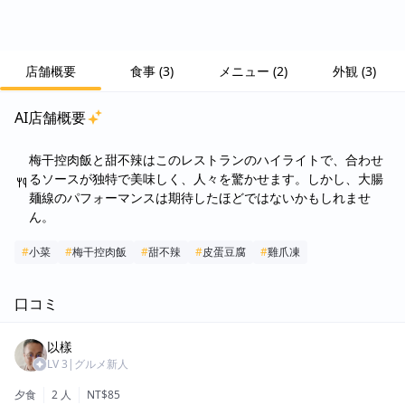
店舗概要
食事
(
3
)
メニュー
(
2
)
外観
(
3
)
AI店舗概要
梅干控肉飯と甜不辣はこのレストランのハイライトで、合わせ
るソースが独特で美味しく、人々を驚かせます。しかし、大腸
麺線のパフォーマンスは期待したほどではないかもしれませ
ん。
#
小菜
#
梅干控肉飯
#
甜不辣
#
皮蛋豆腐
#
雞爪凍
口コミ
以樣
LV
3
|
グルメ新人
夕食
2 人
NT$85