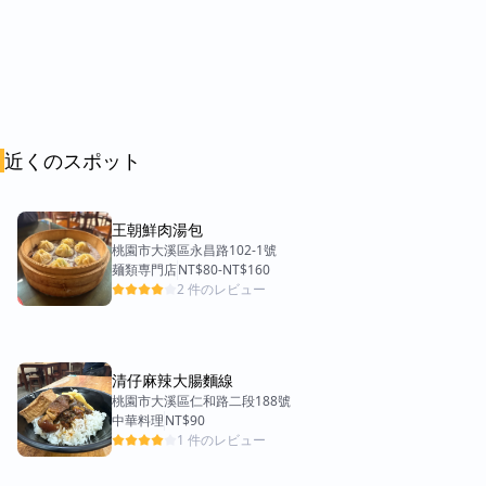
近くのスポット
王朝鮮肉湯包
桃園市大溪區永昌路102-1號
麺類専門店
NT$80
-
NT$160
2 件のレビュー
清仔麻辣大腸麵線
桃園市大溪區仁和路二段188號
中華料理
NT$90
1 件のレビュー