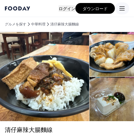
ログイン
ダウンロード
グルメを探す
中華料理
清仔麻辣大腸麵線
清仔麻辣大腸麵線