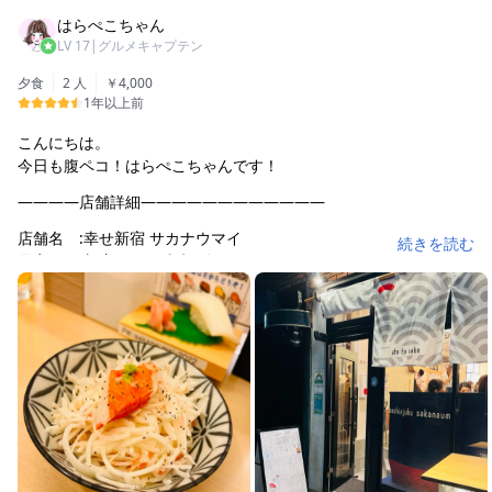
はらぺこちゃん
LV
17
|
グルメキャプテン
夕食
2 人
￥4,000
1年以上前
こんにちは。
今日も腹ペコ！はらぺこちゃんです！
————店舗詳細————————————
店舗名 :幸せ新宿 サカナウマイ
続きを読む
最寄駅 :新宿駅より徒歩3分
住所 : 〒160-0022
東京都新宿区新宿3丁目20-1嶋田ビル1F
営業時間:月〜金曜日:16:00〜23:30
土・日曜日:13:00〜23:30
定休日 :なし
予算 :昼:¥2000〜¥3000
夜:¥4000〜¥5000
————————————————————