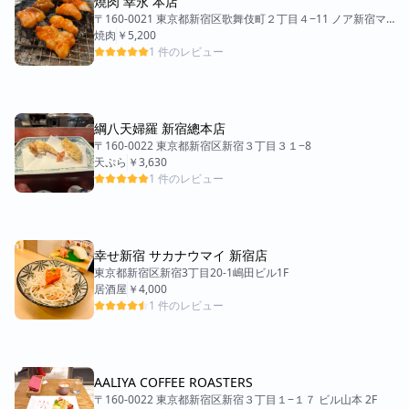
燒肉 幸永 本店
〒160-0021 東京都新宿区歌舞伎町２丁目４−11 ノア新宿マ
ンション 1F
焼肉
￥5,200
1 件のレビュー
綱八天婦羅 新宿總本店
〒160-0022 東京都新宿区新宿３丁目３１−8
天ぷら
￥3,630
1 件のレビュー
幸せ新宿 サカナウマイ 新宿店
東京都新宿区新宿3丁目20-1嶋田ビル1F
居酒屋
￥4,000
1 件のレビュー
AALIYA COFFEE ROASTERS
〒160-0022 東京都新宿区新宿３丁目１−１７ ビル山本 2F