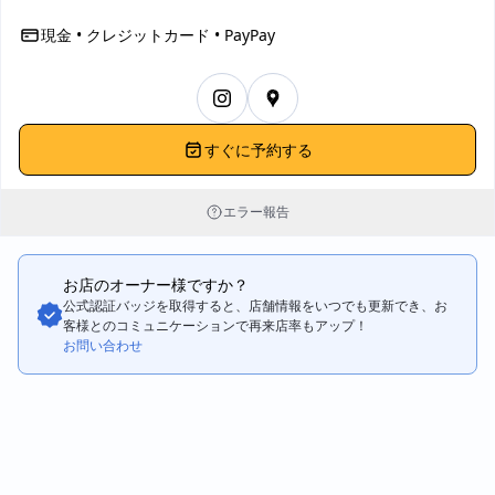
サーモンとクリームチーズの相性抜群！揚げられた海苔で巻かれ
ているのでサクサクの食感も良かったです。
現金 • クレジットカード • PayPay
【背徳のねぎとろ炙り寿司】
ねぎとろにバター？！あるようでない組み合わせで面白かったで
す！バターの塩味がサーモンとあいます。
【イカソーメン カラスミがけ】
すぐに予約する
柔らかいイカソーメン♪カラスミのアクセントが良きでした。
【とろける鰻バター】
エラー報告
目の前でバターを削ってトッピングしてくれます！鰻の温かさで
とろけていくバターを見るのは幸せでした。バターの塩味と香ば
しい鰻の相性抜群なの間違いなしです！
お店のオーナー様ですか？
公式認証バッジを取得すると、店舗情報をいつでも更新でき、お
【塩辛バターで食べる病みつき蒸しキャベツ】
客様とのコミュニケーションで再来店率もアップ！
蒸しキャベツを塩辛と一緒に食べる発想に感動しました。塩辛の
お問い合わせ
塩味がキャベツの甘みを一層引き出してくれます。お酒にもすご
く合います。
【ねぎとろばくだん】
ネギとトロとたくあんと納豆とオクラのネバネバコンビを混ぜ合
わせて海苔で巻いて食べるスタイル♪
各々の旨みと食感がしっかり引き出されてクセになる味でした。