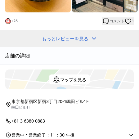
今回は、新宿駅より徒歩3分！インスタ映え間違いなし！インパク
ト大の海鮮料理とお酒が楽しめる『幸せ新宿 サカナウマイ』さん
へ行ってきました！
+
26
コメント
1
『幸せ新宿 サカナウマイ』さんは、「新しいすし文化を作り出
す」「つまんで飲める、寿司飲み屋」というのをコンセプトのも
と、斬新なメニューを展開されおり、話題の寿司居酒屋です。
もっとレビューを見る
新鮮な海鮮を使用した映えの料理の数々は、若者に大人気間違い
なし！
店舗の詳細
店員さんが目の前でお魚を炙ってくれたるような演出があった
り、いくら盛り盛りの海鮮料理があったりと見て楽しい！食べて
美味しい！5感で楽しめるのが楽しかったです♪
マップを見る
ドリンクメニューも充ているので、美味しいお寿司と美味しいお
酒で最高の一時を楽しめました！
今回頼んだメニュー
東京都新宿区新宿3丁目20-1嶋田ビル1F
【エビカニ合戦】
嶋田ビル1F
蟹とエビといくらの夢のコラボレーション♡
下には鉄火巻きがあり合わせて食べるととっても美味しかったで
+81 3 6380 0883
す！
【サーモンクリームチーズのあてまき】
営業中
• 営業終了：11：30 午後