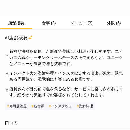
店舗概要
食事
(
8
)
メニュー
(
2
)
外観
(
6
)
AI店舗概要
新鮮な海鮮を使用した斬新で美味しい料理が楽しめます。エビ
カニ合戦やサーモンクリームチーズのあてまきなど、ユニーク
なメニューが豊富で味も抜群です。
インパクト大の海鮮料理とインスタ映えする演出が魅力。活気
ある雰囲気で、視覚的にも楽しめるお店です。
店員さんが目の前で魚を炙るなど、サービスに楽しさがありま
す。細やかな気配りでお客様をもてなしてくれます。
#
寿司居酒屋
#
新宿駅
#
インスタ映え
#
海鮮料理
口コミ