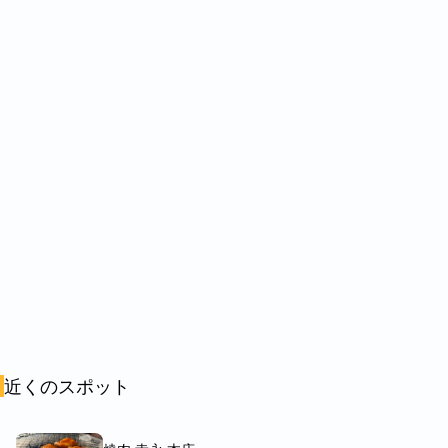
【明日のためのしじみラー】
〆に染みる〜！まるでどん兵衛のようなパッケージが映えでし
た。あったかいしじみラーメンお腹いっぱいだったのに箸がすす
みペロリでした。
今回も腹ペコちゃん満プクです！
ご馳走様でした。
近くのスポット