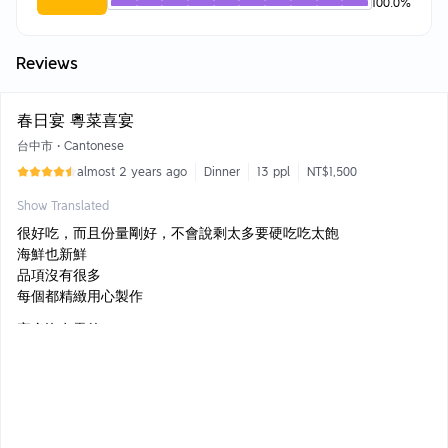
100.0
%
Reviews
春日宴 粵菜喜宴
台中市
•
Cantonese
almost 2 years ago
Dinner
13 ppl
NT$1,500
Show Translated
很好吃，而且份量剛好，不會說剩太多要硬吃吃太飽
海鮮也新鮮
品項沒有很多
每個都精緻用心製作
完全沒有雷的
每個都很好吃
大推
燒鵝：肉質軟嫩，皮燒的微脆很好吃
金沙皎白筍：筍子先炸過再裹上鹹蛋味道很好，皎白筍雖然炸過但