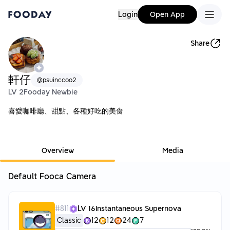
Login
Open App
Share
軒仔
@
psuinccoo2
LV 2
Fooday Newbie
喜愛咖啡廳、甜點、各種好吃的美食
Overview
Media
Default Fooca Camera
#
811
LV 16
Instantaneous Supernova
Classic
12
12
24
7