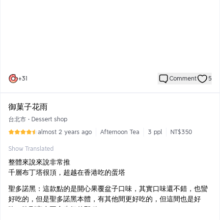
也不油
烏魚烏魚子炒飯：這個給中上，沒有很多，口味還行，每個人大概
可以吃個兩口，但其實也夠啦，飯不用吃太多
大雞湯：超猛，滿分100我給200，超濃，濃到我以為他有偷勾芡，
湯喝起來徐徐的，超濃超讚
山藥炒蘆筍：好吃，算是山珍海味中的清爽代表，鹹度適中
+
31
Comment
5
東波飯：這讓我想到徐家私廚的黯然銷魂飯，就是東坡肉跟荷包蛋
跟白飯，算是很高級版本滷肉飯，好吃
御菓子花雨
黃油松茸蟹肉：就是用奶油去炒這兩樣，比熱炒店口味再清淡些
台北市
•
Dessert shop
almost 2 years ago
Afternoon Tea
3 ppl
NT$350
清蒸龍虎斑：肉質超屌，居然可以吃到彈牙有嚼勁的魚肉，我甚至
把魚頭也給吃了
Show Translated
豆腐奶：其實就是炸起司包，也是好吃，但感覺配點果醬會比較
整體來說來說非常推
好，不然那個酥皮滿膩的
千層布丁塔很頂，超越在香港吃的蛋塔
聖多諾黑：這款點的是開心果覆盆子口味，其實口味還不錯，也蠻
好吃的，但是聖多諾黑本體，有其他間更好吃的，但這間也是好
吃，吃到完全不會生氣的那種