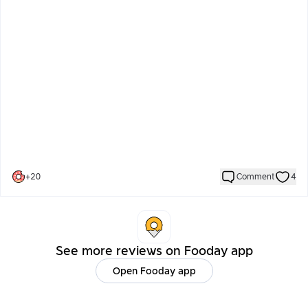
千層酥：千層酥的話點的是抹茶香橙口味，千層分數就給低一點
了，有點受潮微濕潤，午冬的會比較好吃
整體來說會再回訪，整體氛圍很棒，很適合姐妹吃下午茶跟約會
+
20
Comment
4
See more reviews on Fooday app
Open Fooday app